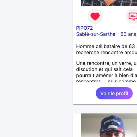
PIPO72
Sablé-sur-Sarthe
-
63 ans
Homme célibataire de 63 
recherche rencontre amo
Une rencontre, un verre, 
discution et qui sait cela
pourrait améner à bien d'
rencontres ... puis comme 
dit "plus si affinités" pour,
Voir le profil
consommer sans modératio