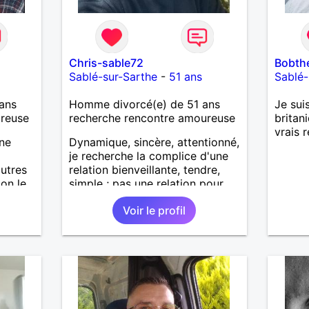
Chris-sable72
Bobth
Sablé-sur-Sarthe
-
51 ans
Sablé-
ans
Homme divorcé(e) de 51 ans
Je sui
ureuse
recherche rencontre amoureuse
britan
vrais 
une
Dynamique, sincère, attentionné,
je recherche la complice d'une
autres
relation bienveillante, tendre,
on le
simple ; pas une relation pour
 et
combler un vide mais bien pour
Voir le profil
n ...
vivre, partager et aimer. J'aime
les soirées entre amis, les
balades et randonnées, faire des
activités physiques, aller au
cinéma, lire, rire, m'amuser,
cocooner... Côté famille, j'ai
trois enfants majeurs. Côté pro,
je suis responsable d'un atelier