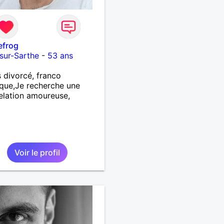
efrog
sur-Sarthe
-
53 ans
s divorcé, franco
ique,Je recherche une
relation amoureuse,
Voir le profil