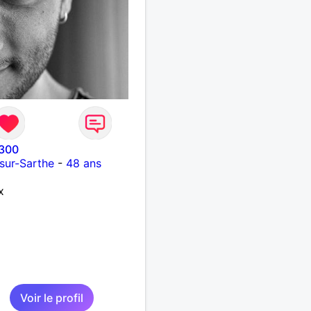
300
sur-Sarthe
-
48 ans
x
Voir le profil