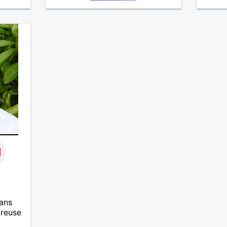
la musique. J'ai un faible pour
l'authenticité ,la douceur et les
choses simples
ans
ureuse