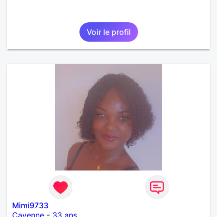
Voir le profil
Mimi9733
Cayenne
-
33 ans