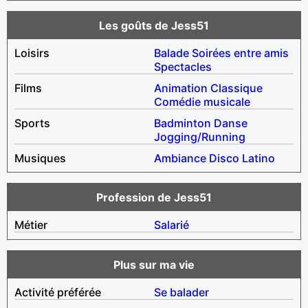
Les goûts de Jess51
Loisirs
Balade
Soirées entre amis
Spectacles
Films
Animation
Classique
Comédie musicale
Sports
Badminton
Danse
Jogging/Running
Musiques
Ambiance
Disco
Latino
Profession de Jess51
Métier
Salarié
Plus sur ma vie
Activité préférée
Se balader