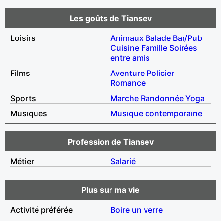
Les goûts de Tiansev
Loisirs
Animaux
Balade
Bar/Pub
Cuisine
Famille
Soirées
entre amis
Films
Aventure
Policier
Romance
Sports
Marche
Randonnée
Yoga
Musiques
Musique contemporaine
Profession de Tiansev
Métier
Salarié
Plus sur ma vie
Activité préférée
Boire un verre