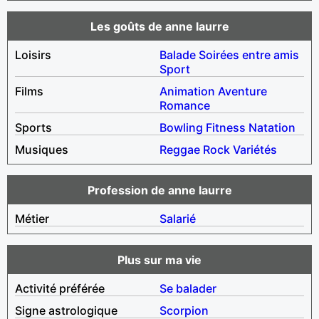
Les goûts de anne laurre
Loisirs
Balade
Soirées entre amis
Sport
Films
Animation
Aventure
Romance
Sports
Bowling
Fitness
Natation
Musiques
Reggae
Rock
Variétés
Profession de anne laurre
Métier
Salarié
Plus sur ma vie
Activité préférée
Se balader
Signe astrologique
Scorpion