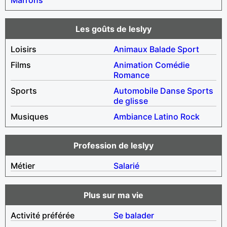
Les goûts de leslyy
Loisirs
Animaux
Balade
Sport
Films
Animation
Comédie
Romance
Sports
Automobile
Danse
Sports
de glisse
Musiques
Ambiance
Latino
Rock
Profession de leslyy
Métier
Salarié
Plus sur ma vie
Activité préférée
Se balader