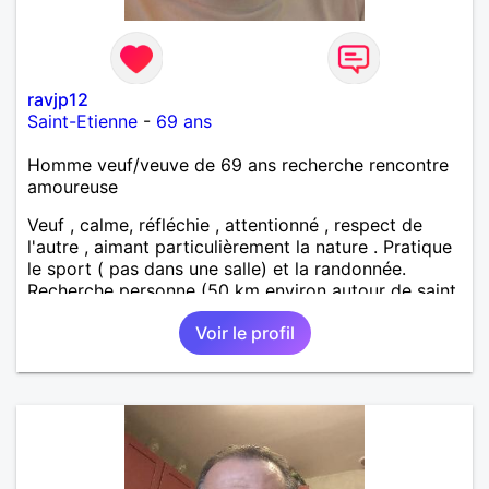
ravjp12
Saint-Etienne
-
69 ans
Homme veuf/veuve de 69 ans recherche rencontre
amoureuse
Veuf , calme, réfléchie , attentionné , respect de
l'autre , aimant particulièrement la nature . Pratique
le sport ( pas dans une salle) et la randonnée.
Recherche personne (50 km environ autour de saint
étienne) pour finir le reste de ma vie , sereinement ,
Voir le profil
en parfaite harmonie et confiance.