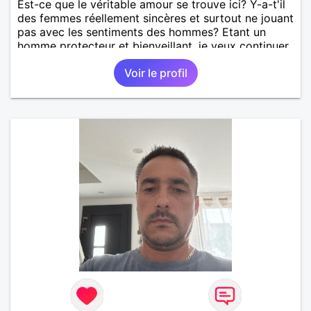
Est-ce que le véritable amour se trouve ici? Y-a-t'il
des femmes réellement sincères et surtout ne jouant
pas avec les sentiments des hommes? Etant un
homme protecteur et bienveillant, je veux continuer
d'y croire et pouvoir enfin former la petite famille
Voir le profil
que je désir temps. Faux profil, profiteuse et autres
joyeuseté passer votre chemin, vous ne
m'intéressez pas du tout!