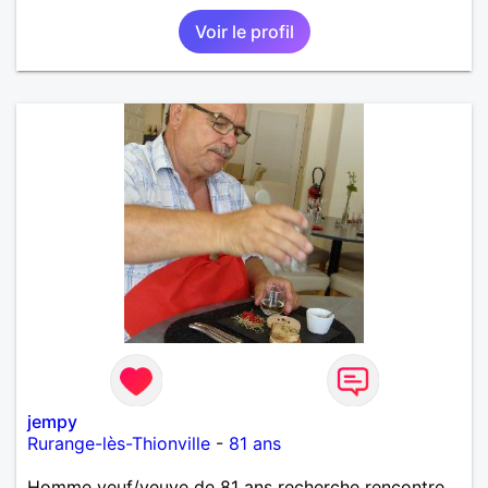
Voir le profil
jempy
Rurange-lès-Thionville
-
81 ans
Homme veuf/veuve de 81 ans recherche rencontre