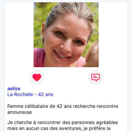
aelise
La Rochelle
-
42 ans
Femme célibataire de 42 ans recherche rencontre
amoureuse
Je cherche à rencontrer des personnes agréables
mais en aucun cas des aventures, je préfère la