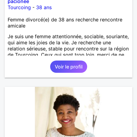
pacionee
Tourcoing
-
38 ans
Femme divorcé(e) de 38 ans recherche rencontre
amicale
Je suis une femme attentionnée, sociable, souriante,
qui aime les joies de la vie. Je recherche une
relation sérieuse, stable pour rencontre sur la région
de Tourcoing. Ceux qui sont trop loin, merci de ne
pas me contacter et pour les autres je ne
Voir le profil
manquerais pas de vous répondre et ce sera avec
plaisir.