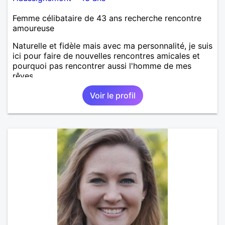
Femme célibataire de 43 ans recherche rencontre
amoureuse
Naturelle et fidèle mais avec ma personnalité, je suis
ici pour faire de nouvelles rencontres amicales et
pourquoi pas rencontrer aussi l'homme de mes
rêves.
Voir le profil