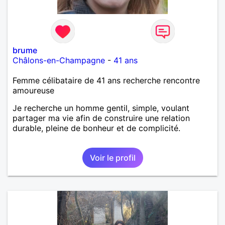
brume
Châlons-en-Champagne
-
41 ans
Femme célibataire de 41 ans recherche rencontre
amoureuse
Je recherche un homme gentil, simple, voulant
partager ma vie afin de construire une relation
durable, pleine de bonheur et de complicité.
Voir le profil