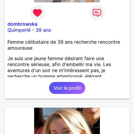
dombrowska
Quimperlé
-
39 ans
Femme célibataire de 39 ans recherche rencontre
amoureuse
Je suis une jeune femme désirant faire une
rencontre sérieuse, afin d'embellir ma vie. Les
aventures d'un soir ne m'intéressent pas, je
recherche un homme attentionné, élégant,
romantique, sensible.
Voir le profil