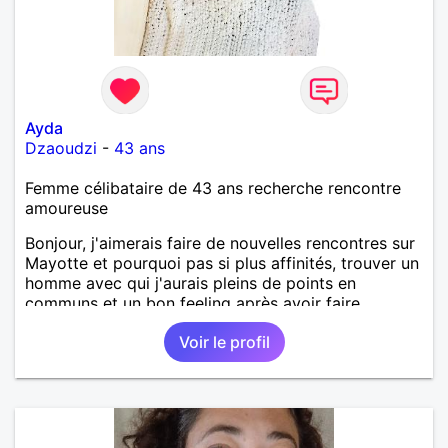
Ayda
Dzaoudzi
-
43 ans
Femme célibataire de 43 ans recherche rencontre
amoureuse
Bonjour, j'aimerais faire de nouvelles rencontres sur
Mayotte et pourquoi pas si plus affinités, trouver un
homme avec qui j'aurais pleins de points en
communs et un bon feeling après avoir faire
connaissance bien sûr.
Voir le profil