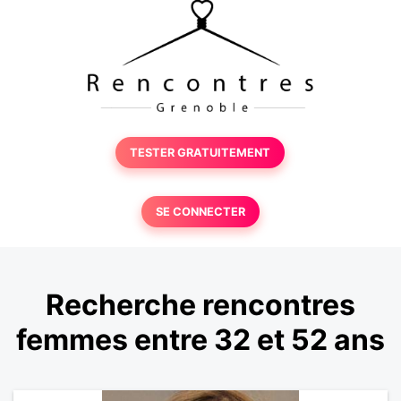
TESTER GRATUITEMENT
SE CONNECTER
Recherche rencontres
femmes entre 32 et 52 ans