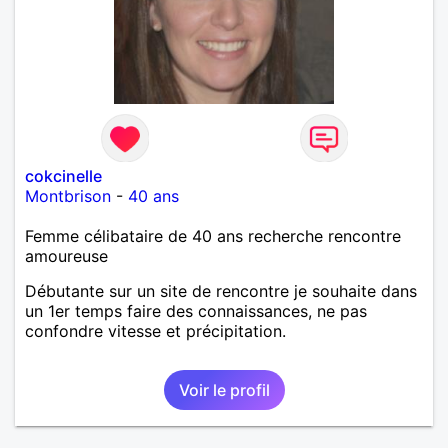
cokcinelle
Montbrison
-
40 ans
Femme célibataire de 40 ans recherche rencontre
amoureuse
Débutante sur un site de rencontre je souhaite dans
un 1er temps faire des connaissances, ne pas
confondre vitesse et précipitation.
Voir le profil