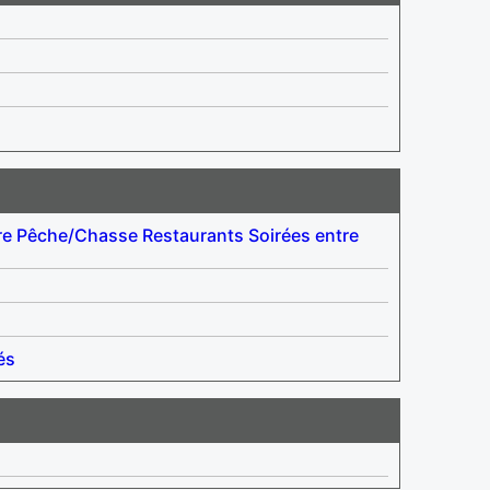
re
Pêche/Chasse
Restaurants
Soirées entre
és