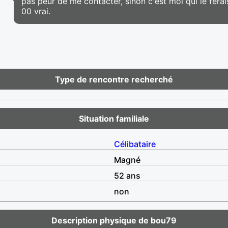
pas peur de me contacter, sinon c'est moi qui le ferais!
00 vrai.
Type de rencontre recherché
Situation familiale
Célibataire
Magné
52 ans
non
Description physique de bou79